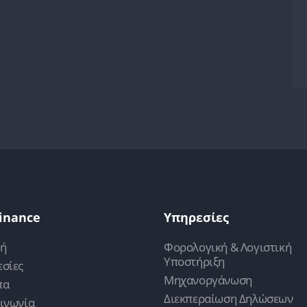
inance
Υπηρεσίες
κή
Φορολογική & Λογιστική
Υποστήριξη
σίες
Μηχανοργάνωση
πα
Διεκπεραίωση Δηλώσεων
ινωνία