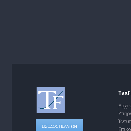
TaxF
Αρχι
Υπηρε
Έντυ
ΕΙΣΟΔΟΣ ΠΕΛΑΤΩΝ
Επικο