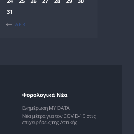
24
25
26
27
28
29
30
31
« APR
Φορολογικά Νέα
Ενημέρωση MY DATA
Νέα μέτρα για τον COVID-19 στις
επιχειρήσεις της Αττικής