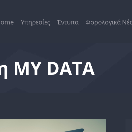
Home
Υπηρεσίες
Home
Υπηρεσίες
Έντυπα
Φορολογικά Νέ
Έντυπα
Φορολογικά Νέα
η MY DATA
Επικοινωνία